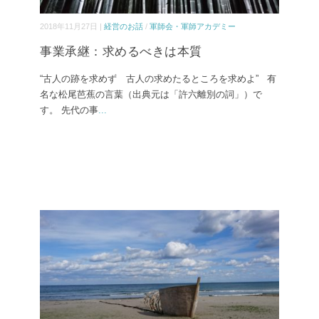
2018年11月27日 |
経営のお話
/
軍師会・軍師アカデミー
事業承継：求めるべきは本質
“古人の跡を求めず 古人の求めたるところを求めよ” 有
名な松尾芭蕉の言葉（出典元は「許六離別の詞」）で
す。 先代の事
...