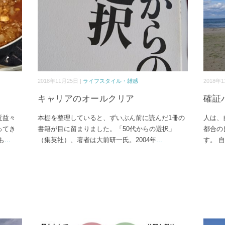
2018年11月25日 |
ライフスタイル・雑感
2018年1
キャリアのオールクリア
確証
近益々
本棚を整理していると、ずいぶん前に読んだ1冊の
人は、
ってき
書籍が目に留まりました。「50代からの選択」
都合の
も
...
（集英社）、著者は大前研一氏。2004年
...
す。 