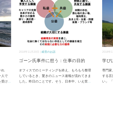
2018年11月20日 |
経営のお話
2018年1
ゴーン氏事件に想う：仕事の目的
学び
かれ
オフィスでのミーティングを終え、もろもろ整理
専門家
一人で
しているとき、驚きのニュース速報が流れてきま
する言
を受け
...
した。昨日のことです。そう、日本中、いえ世
...
い」 