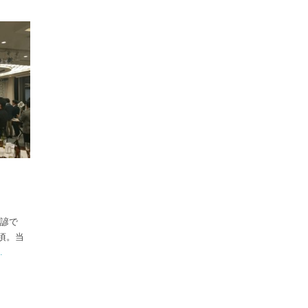
く諺で
頃。当
.