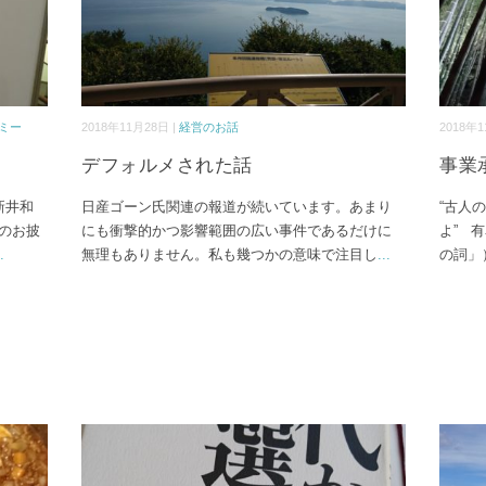
ミー
2018年11月28日 |
経営のお話
2018年1
デフォルメされた話
事業
新井和
日産ゴーン氏関連の報道が続いています。あまり
“古人
」のお披
にも衝撃的かつ影響範囲の広い事件であるだけに
よ” 
.
無理もありません。私も幾つかの意味で注目し
...
の詞」