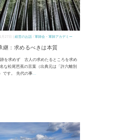
1月27日 |
経営のお話
/
軍師会・軍師アカデミー
承継：求めるべきは本質
の跡を求めず 古人の求めたるところを求め
有名な松尾芭蕉の言葉（出典元は「許六離別
）です。 先代の事
...