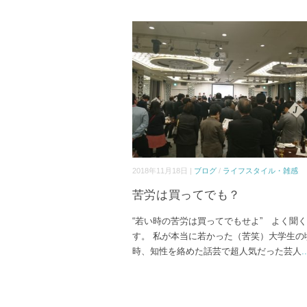
2018年11月18日 |
ブログ
/
ライフスタイル・雑感
苦労は買ってでも？
“若い時の苦労は買ってでもせよ” よく聞
す。 私が本当に若かった（苦笑）大学生の
時、知性を絡めた話芸で超人気だった芸人
..